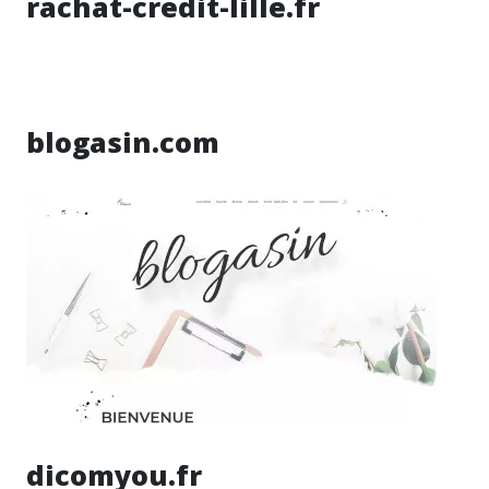
rachat-credit-lille.fr
blogasin.com
dicomyou.fr